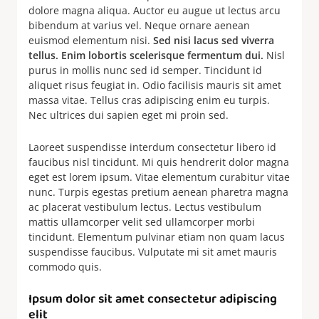
dolore magna aliqua. Auctor eu augue ut lectus arcu
bibendum at varius vel. Neque ornare aenean
euismod elementum nisi.
Sed nisi lacus sed viverra
tellus. Enim lobortis scelerisque fermentum dui.
Nisl
purus in mollis nunc sed id semper. Tincidunt id
aliquet risus feugiat in. Odio facilisis mauris sit amet
massa vitae. Tellus cras adipiscing enim eu turpis.
Nec ultrices dui sapien eget mi proin sed.
Laoreet suspendisse interdum consectetur libero id
faucibus nisl tincidunt. Mi quis hendrerit dolor magna
eget est lorem ipsum. Vitae elementum curabitur vitae
nunc. Turpis egestas pretium aenean pharetra magna
ac placerat vestibulum lectus. Lectus vestibulum
mattis ullamcorper velit sed ullamcorper morbi
tincidunt. Elementum pulvinar etiam non quam lacus
suspendisse faucibus. Vulputate mi sit amet mauris
commodo quis.
Ipsum dolor sit amet consectetur adipiscing
elit